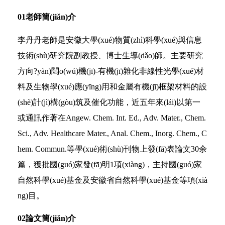
0
1
老師簡(jiǎn)介
李丹丹老師是安徽大學(xué)物質(zhì)科學(xué)與信息
技術(shù)研究院副教授、博士生導(dǎo)師。主要研究
方向?yàn)闊o(wú)機(jī)-有機(jī)雜化非線性光學(xué)材
料及生物學(xué)應(yīng)用和金屬有機(jī)框架材料的設
(shè)計(jì)構(gòu)筑及催化功能，近五年來(lái)以第一
或通訊作著在Angew. Chem. Int. Ed., Adv. Mater., Chem.
Sci., Adv. Healthcare Mater., Anal. Chem., Inorg. Chem., C
hem. Commun.等學(xué)術(shù)刊物上發(fā)表論文30余
篇，獲批國(guó)家發(fā)明1項(xiàng)，主持國(guó)家
自然科學(xué)基金及安徽省自然科學(xué)基金等項(xià
ng)目。
02
論文簡(jiǎn)介