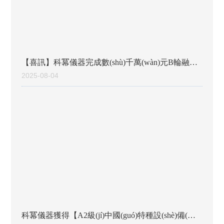
【喜訊】科冪儀器完成數(shù)千萬(wàn)元B輪融
資，加速合成設(shè)備國(guó)產(chǎn)替代與連
2025-08-04
續(xù)流技術(shù)突破?
科冪儀器獲得【A2級(jí)中國(guó)特種設(shè)備(壓