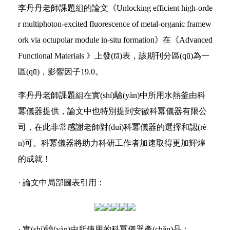
李丹丹老師課題組的論文《Unlocking efficient high-orde
r multiphoton-excited fluorescence of metal-organic framew
ork via octupolar module in-situ formation》在《Advanced
Functional Materials 》上發(fā)表，該期刊分區(qū)為一
區(qū)，影響因子19.0。
李丹丹老師課題組在實(shí)驗(yàn)中所用水熱釜由科
冪儀器提供，論文中也特別提到安徽科冪儀器有限公
司，在此非常感謝老師對(duì)科冪儀器的選擇和認(rè
n)可。科冪儀器將助力科研工作者加速取得更加輝煌
的成就！
· 論文中局部圖表引用：
· 實(shí)驗(yàn)中所使用的科冪儀器產(chǎn)品：