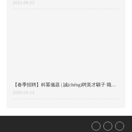
力容器制造)生產(chǎn)資格許可證】
2023-09-22
【春季招聘】科冪儀器 | 誠(chéng)聘英才驕子 職等
您來(lái)
2026-03-14